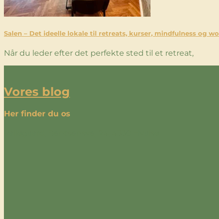
Salen – Det ideelle lokale til retreats, kurser, mindfulness og 
Når du leder efter det perfekte sted til et retreat,
Vores blog
Her finder du os
Valløgaard, Bentsensvej 24, 4330 Hvalsø