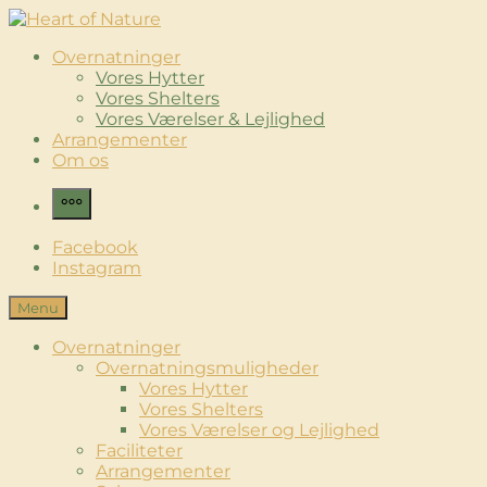
Skip
to
Heart of Nature
Luksus Glamping & Spaoplevelse
Overnatninger
content
Vores Hytter
Vores Shelters
Vores Værelser & Lejlighed
Arrangementer
Om os
More
Facebook
Instagram
Menu
Overnatninger
Overnatningsmuligheder
Vores Hytter
Vores Shelters
Vores Værelser og Lejlighed
Faciliteter
Arrangementer