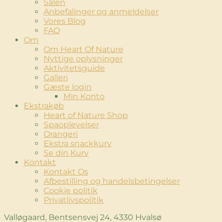
Salen
Anbefalinger og anmeldelser
Vores Blog
FAQ
Om
Om Heart Of Nature
Nyttige oplysninger
Aktivitetsguide
Galleri
Gæste login
Min Konto
Ekstrakøb
Heart of Nature Shop
Spaoplevelser
Orangeri
Ekstra snackkurv
Se din Kurv
Kontakt
Kontakt Os
Afbestilling og handelsbetingelser
Cookie politik
Privatlivspolitik
Valløgaard, Bentsensvej 24, 4330 Hvalsø