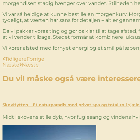
morgendisen stadig hænger over vandet. Stilheden he
Vi var så heldige at kunne bestille en morgenkurv. Mo
tydeligt, at værten har sans for detaljen – alt er genne
Da vi pakker vores ting og gør os klar til at tage afsted, 
at vi vender tilbage. Stedet formår at kombinere luksu
Vi kører afsted med fornyet energi og et smil på læb
Tidligere
Forrige
Næste
Næste
Du vil måske også være interessere
SkovHytten – Et naturparadis med privat spa og total ro i sjæl
Midt i skovens stille dyb, hvor fuglesang og vindens hv