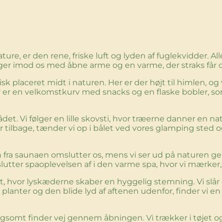
ture, er den rene, friske luft og lyden af fuglekvidder. 
 tager imod os med åbne arme og en varme, der straks får o
isk placeret midt i naturen. Her er der højt til himlen, og v
r en velkomstkurv med snacks og en flaske bobler, som 
et. Vi følger en lille skovsti, hvor træerne danner en na
r tilbage, tænder vi op i bålet ved vores glamping sted
n fra saunaen omslutter os, mens vi ser ud på naturen g
Vi slutter spaoplevelsen af i den varme spa, hvor vi mærk
et, hvor lyskæderne skaber en hyggelig stemning. Vi slå
anter og den blide lyd af aftenen udenfor, finder vi en si
langsomt finder vej gennem åbningen. Vi trækker i tøjet 