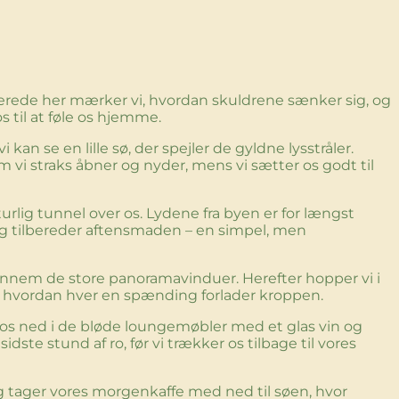
Allerede her mærker vi, hvordan skuldrene sænker sig, og
s til at føle os hjemme.
i kan se en lille sø, der spejler de gyldne lysstråler.
vi straks åbner og nyder, mens vi sætter os godt til
turlig tunnel over os. Lydene fra byen er for længst
 og tilbereder aftensmaden – en simpel, men
ennem de store panoramavinduer. Herefter hopper vi i
er, hvordan hver en spænding forlader kroppen.
r os ned i de bløde loungemøbler med et glas vin og
dste stund af ro, før vi trækker os tilbage til vores
og tager vores morgenkaffe med ned til søen, hvor