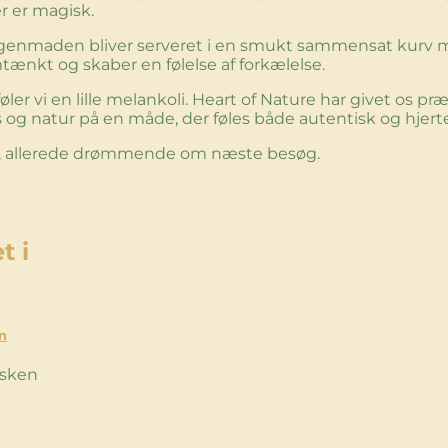
r er magisk.
rgenmaden bliver serveret i en smukt sammensat kurv med
mtænkt og skaber en følelse af forkælelse.
føler vi en lille melankoli. Heart of Nature har givet os præ
s og natur på en måde, der føles både autentisk og hjer
en, allerede drømmende om næste besøg.
t i
en
isken