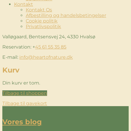
Kontakt
Kontakt Os
Afbestilling og handelsbetingelser
Cookie politik
Privatlivspolitik
Valløgaard, Bentsensvej 24, 4330 Hvalsø
Reservation: +
45 61 55 35 85
E-mail:
info@heartofnature.dk
Kurv
Din kurv er tom.
Tilbage til shoppen
Tilbage til gavekort
Vores blog