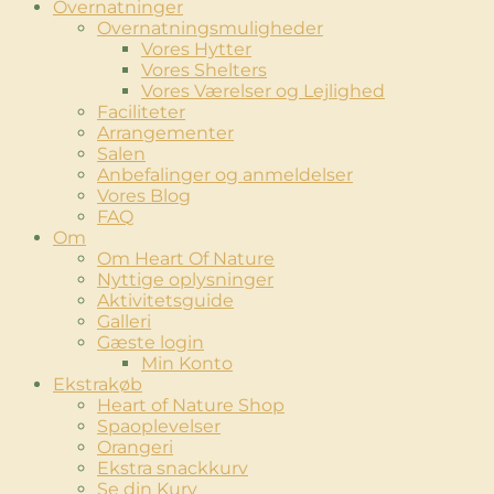
Overnatninger
Overnatningsmuligheder
Vores Hytter
Vores Shelters
Vores Værelser og Lejlighed
Faciliteter
Arrangementer
Salen
Anbefalinger og anmeldelser
Vores Blog
FAQ
Om
Om Heart Of Nature
Nyttige oplysninger
Aktivitetsguide
Galleri
Gæste login
Min Konto
Ekstrakøb
Heart of Nature Shop
Spaoplevelser
Orangeri
Ekstra snackkurv
Se din Kurv