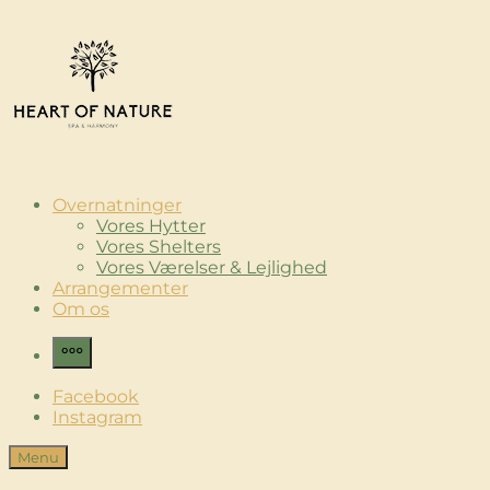
Skip
to
content
Heart of Nature
Luksus Glamping & Spaoplevelse
Overnatninger
Vores Hytter
Vores Shelters
Vores Værelser & Lejlighed
Arrangementer
Om os
More
Facebook
Instagram
Menu