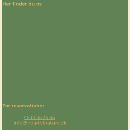
Her finder du os
Valløgaard, Bentsensvej 24, 4330 Hvalsø
For reservationer
Telefon: +
45 61 55 35 85
Mail:
info@heartofnature.dk