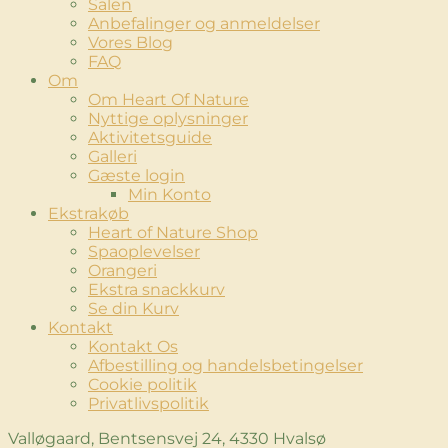
Salen
Anbefalinger og anmeldelser
Vores Blog
FAQ
Om
Om Heart Of Nature
Nyttige oplysninger
Aktivitetsguide
Galleri
Gæste login
Min Konto
Ekstrakøb
Heart of Nature Shop
Spaoplevelser
Orangeri
Ekstra snackkurv
Se din Kurv
Kontakt
Kontakt Os
Afbestilling og handelsbetingelser
Cookie politik
Privatlivspolitik
Valløgaard, Bentsensvej 24, 4330 Hvalsø