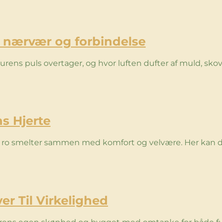
o, nærvær og forbindelse
turens puls overtager, og hvor luften dufter af muld, sko
s Hjerte
ns ro smelter sammen med komfort og velvære. Her kan 
er Til Virkelighed