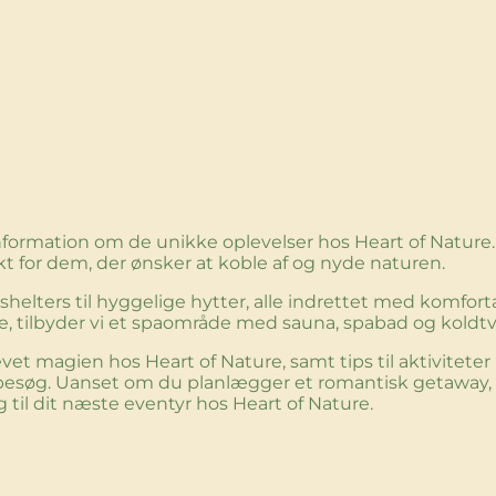
g information om de unikke oplevelser hos Heart of Natu
kt for dem, der ønsker at koble af og nyde naturen.
elters til hyggelige hytter, alle indrettet med komfort
e, tilbyder vi et spaområde med sauna, spabad og koldtv
oplevet magien hos Heart of Nature, samt tips til aktivite
dit besøg. Uanset om du planlægger et romantisk getaway
ig til dit næste eventyr hos Heart of Nature.