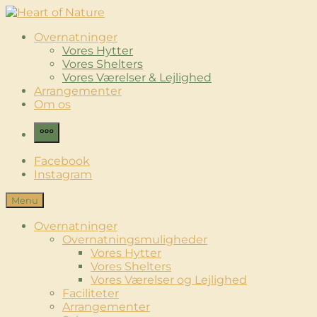
Skip
to
Heart of Nature
Luksus Glamping & Spaoplevelse
Overnatninger
content
Vores Hytter
Vores Shelters
Vores Værelser & Lejlighed
Arrangementer
Om os
More
Facebook
Instagram
Menu
Overnatninger
Overnatningsmuligheder
Vores Hytter
Vores Shelters
Vores Værelser og Lejlighed
Faciliteter
Arrangementer