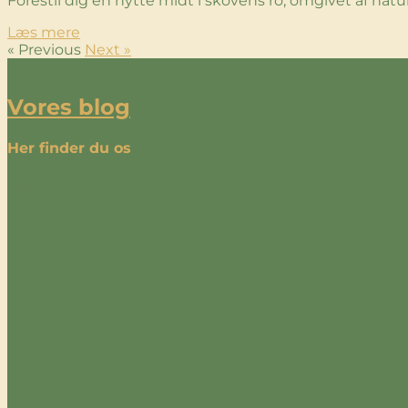
Forestil dig en hytte midt i skovens ro, omgivet af n
Læs mere
« Previous
Next »
Vores blog
Her finder du os
Valløgaard, Bentsensvej 24, 4330 Hvalsø