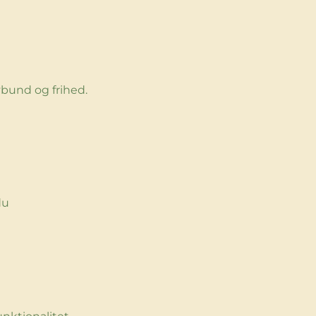
vbund og frihed.
du