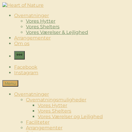
Skip
to
Heart of Nature
Luksus Glamping & Spaoplevelse
Overnatninger
content
Vores Hytter
Vores Shelters
Vores Værelser & Lejlighed
Arrangementer
Om os
More
Facebook
Instagram
Menu
Overnatninger
Overnatningsmuligheder
Vores Hytter
Vores Shelters
Vores Værelser og Lejlighed
Faciliteter
Arrangementer