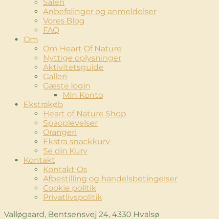
Salen
Anbefalinger og anmeldelser
Vores Blog
FAQ
Om
Om Heart Of Nature
Nyttige oplysninger
Aktivitetsguide
Galleri
Gæste login
Min Konto
Ekstrakøb
Heart of Nature Shop
Spaoplevelser
Orangeri
Ekstra snackkurv
Se din Kurv
Kontakt
Kontakt Os
Afbestilling og handelsbetingelser
Cookie politik
Privatlivspolitik
Valløgaard, Bentsensvej 24, 4330 Hvalsø