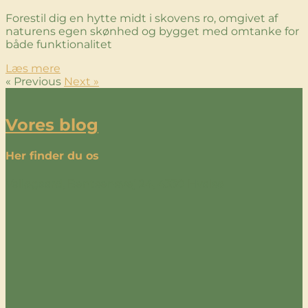
Forestil dig en hytte midt i skovens ro, omgivet af
naturens egen skønhed og bygget med omtanke for
både funktionalitet
Læs mere
« Previous
Next »
Vores blog
Her finder du os
Valløgaard, Bentsensvej 24, 4330 Hvalsø