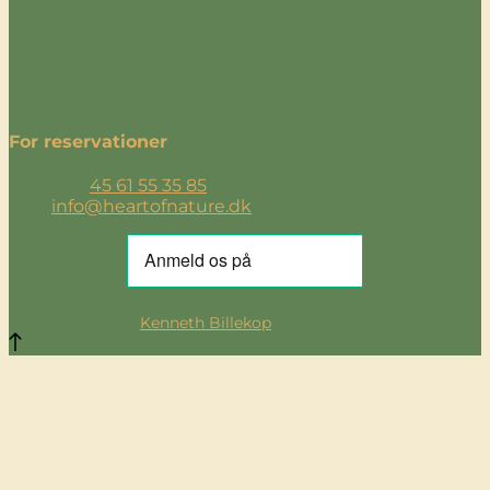
For reservationer
Telefon: +
45 61 55 35 85
Mail:
info@heartofnature.dk
Heart of Nature © 2026 All Rights Reserved.
Siden udviklet af
Kenneth Billekop
.