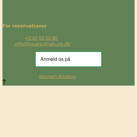
For reservationer
Telefon: +
45 61 55 35 85
Mail:
info@heartofnature.dk
Heart of Nature © 2026 All Rights Reserved.
Siden udviklet af
Kenneth Billekop
.