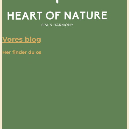
Vores blog
Her finder du os
Valløgaard, Bentsensvej 24, 4330 Hvalsø