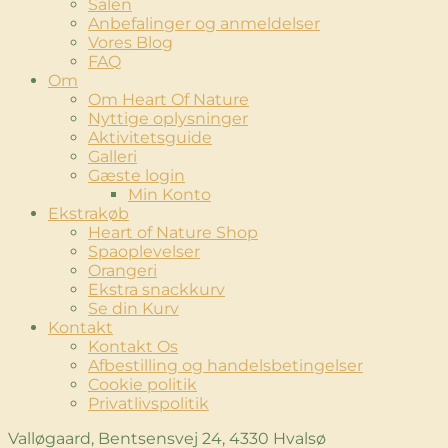
Salen
Anbefalinger og anmeldelser
Vores Blog
FAQ
Om
Om Heart Of Nature
Nyttige oplysninger
Aktivitetsguide
Galleri
Gæste login
Min Konto
Ekstrakøb
Heart of Nature Shop
Spaoplevelser
Orangeri
Ekstra snackkurv
Se din Kurv
Kontakt
Kontakt Os
Afbestilling og handelsbetingelser
Cookie politik
Privatlivspolitik
Valløgaard, Bentsensvej 24, 4330 Hvalsø