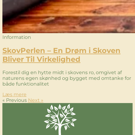
Information
SkovPerlen – En Drøm i Skoven
Bliver Til Virkelighed
Forestil dig en hytte midt i skovens ro, omgivet af
naturens egen skønhed og bygget med omtanke for
både funktionalitet
Læs mere
« Previous
Next »