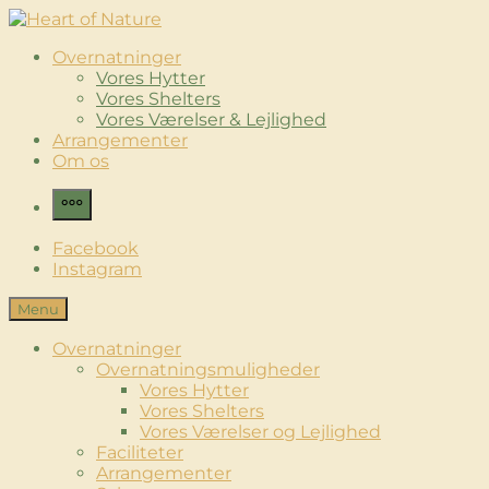
Skip
to
Heart of Nature
Luksus Glamping & Spaoplevelse
Overnatninger
content
Vores Hytter
Vores Shelters
Vores Værelser & Lejlighed
Arrangementer
Om os
More
Facebook
Instagram
Menu
Overnatninger
Overnatningsmuligheder
Vores Hytter
Vores Shelters
Vores Værelser og Lejlighed
Faciliteter
Arrangementer